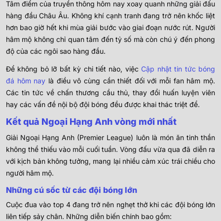
Tâm điểm của truyền thông hôm nay xoay quanh những giải đấu
hàng đầu Châu Âu. Không khí cạnh tranh đang trở nên khốc liệt
hơn bao giờ hết khi mùa giải bước vào giai đoạn nước rút. Người
hâm mộ không chỉ quan tâm đến tỷ số mà còn chú ý đến phong
độ của các ngôi sao hàng đầu.
Để không bỏ lỡ bất kỳ chi tiết nào, việc
Cập nhật tin tức bóng
đá hôm nay
là điều vô cùng cần thiết đối với mỗi fan hâm mộ.
Các tin tức về chấn thương cầu thủ, thay đổi huấn luyện viên
hay các vấn đề nội bộ đội bóng đều được khai thác triệt để.
Kết quả Ngoại Hạng Anh vòng mới nhất
Giải Ngoại Hạng Anh (Premier League) luôn là món ăn tinh thần
không thể thiếu vào mỗi cuối tuần. Vòng đấu vừa qua đã diễn ra
với kịch bản không tưởng, mang lại nhiều cảm xúc trái chiều cho
người hâm mộ.
Những cú sốc từ các đội bóng lớn
Cuộc đua vào top 4 đang trở nên nghẹt thở khi các đội bóng lớn
liên tiếp sảy chân. Những diễn biến chính bao gồm: