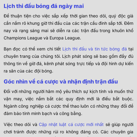
Lịch thi đấu bóng đá ngày mai
Để thuận tiện cho việc sắp xếp thời gian theo dõi, quý độc giả
cần nắm rõ khung giờ thi đấu của các trận cầu đinh sắp tới. Đêm
nay và rạng sáng mai sẽ diễn ra các trận đấu trong khuôn khổ
Champions League và Europa League.
Bạn đọc có thể xem chi tiết
Lịch thi đấu và tin tức bóng đá
tại
chuyên trang của chúng tôi. Lịch phát sóng sẽ bao gồm đầy đủ
thông tin về giờ đá, kênh phát sóng trực tiếp và đội hình dự kiến
ra sân của các đội bóng.
Góc nhìn về cá cược và nhận định trận đấu
Đối với những người hâm mộ yêu thích sự kịch tính và muốn thử
vận may, việc nắm bắt các quy định mới là điều bắt buộc.
Ngành công nghiệp cá cược thể thao luôn có những thay đổi để
đảm bảo tính minh bạch và công bằng.
Việc theo dõi và
Cập nhật luật cá cược mới nhất
sẽ giúp người
chơi tránh được những rủi ro không đáng có. Các chuyên gia