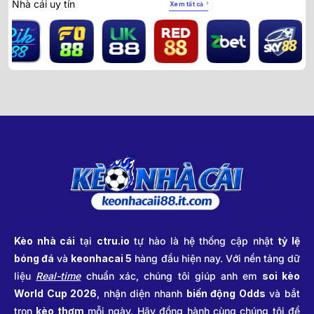
Nhà cái uy tín
Xem tất cả
Kèo nhà cái
tại
ctru.io
tự hào là hệ thống cập nhật
tỷ lệ
bóng đá
và
keonhacai 5
hàng đầu hiện nay. Với nền tảng dữ
liệu
Real-time
chuẩn xác, chúng tôi giúp anh em
soi kèo
World Cup 2026
, nhận diện nhanh
biến động Odds
và bắt
trọn
kèo thơm
mỗi ngày. Hãy đồng hành cùng chúng tôi để