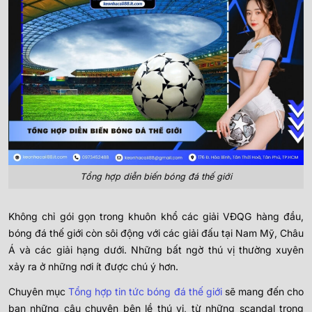
Tổng hợp diễn biến bóng đá thế giới
Không chỉ gói gọn trong khuôn khổ các giải VĐQG hàng đầu,
bóng đá thế giới còn sôi động với các giải đấu tại Nam Mỹ, Châu
Á và các giải hạng dưới. Những bất ngờ thú vị thường xuyên
xảy ra ở những nơi ít được chú ý hơn.
Chuyên mục
Tổng hợp tin tức bóng đá thế giới
sẽ mang đến cho
bạn những câu chuyện bên lề thú vị, từ những scandal trong