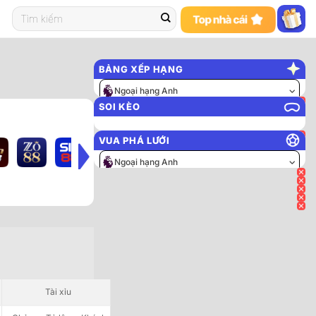
BẢNG XẾP HẠNG
Ngoại hạng Anh
SOI KÈO
VUA PHÁ LƯỚI
Ngoại hạng Anh
et
Tài/Xỉu
Tài xỉu
Chủ
Tỷ lệ
Khách