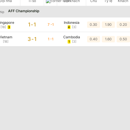
Đội nhà
Tỉ số
Đội khách
Chủ
Tỷ lệ
Khách
Không có dữ liệu vui lòng chọn bộ lọc khác
AFF Championship
ingapore
Indonesia
1-1
7 -1
0.30
1.90
0.20
[18]
[3]
3
4
Vietnam
Cambodia
3-1
1 -1
0.40
1.60
0.50
[18]
[3]
1