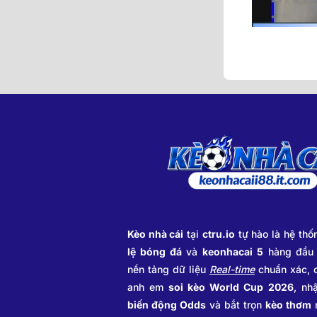
Tổng qu
Giải vô địch
được thành l
đẩy sự phát t
Giai đoạn từ
thuận tài tr
nhất về mặt 
Kèo nhà cái
tại
ctru.io
tự hào là hệ th
lệ bóng đá
và
keonhacai 5
hàng đầu 
Các cột mốc q
nền tảng dữ liệu
Real-time
chuẩn xác, c
1996: Giải
anh em
soi kèo World Cup 2026
, nh
Lan.
biến động Odds
và bắt trọn
kèo thơm
m