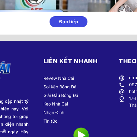
Đọc tiếp
an về AFF Suzuki Cup và lịch sử hình 
 bóng đá Đông Nam Á ban đầu được biết đến với tên gọi Tiger Cu
LIÊN KẾT NHANH
THEO
ập vào năm 1996 với sự tham gia của các quốc gia trong khu vự
riển của môn thể thao vua tại “vùng trũng” bóng đá thế giới.
ctru
Revew Nhà Cái
09
 năm 2008 đến 2020, giải đấu chính thức mang tên AFF Suzuki 
Soi Kèo Bóng Đá
hot
ợ với tập đoàn Suzuki. Đây cũng là thời kỳ chứng kiến sự bùng n
Giải Đấu Bóng Đá
176
truyền thông và chất lượng chuyên môn.
ống cập nhật
tỷ
Kèo Nhà Cái
Thà
hiện nay. Với
uan trọng trong lịch sử giải đấu:
Nhận Định
húng tôi giúp
Tin tức
 đấu lần đầu tiên được tổ chức tại Singapore với chức vô địch t
ận diện nhanh
ỗi ngày. Hãy