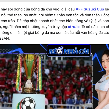
hảy sôi động của bóng đá khu vực, giải đấu
AFF Suzuki Cup
lu
y hội thể thao lớn nhất, nơi niềm tự hào dân tộc và tinh thần Đô
 cao trào. Để cập nhật nhanh nhất các biến động về tỷ lệ và ph
n, người hâm mộ thường xuyên truy cập
ctru.io
để có cái nhìn c
không chỉ là một giải bóng đá mà còn là cầu nối văn hóa giữa cá
ASEAN.