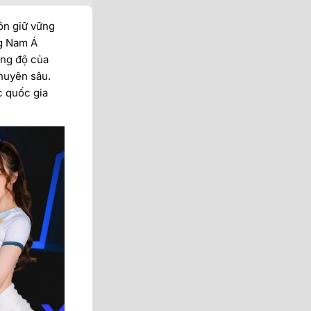
ôn giữ vững
ng Nam Á
ong độ của
huyên sâu.
c quốc gia