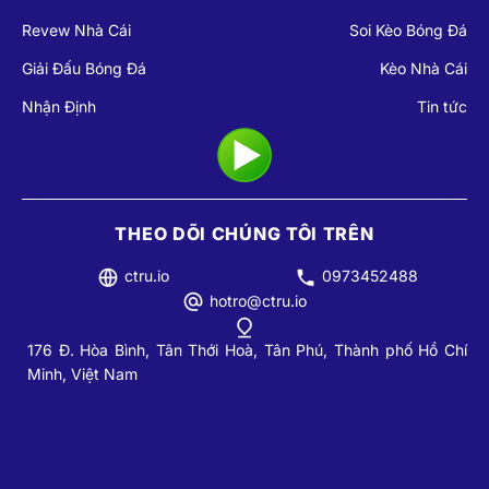
cầu.
Revew Nhà Cái
Soi Kèo Bóng Đá
Giải đấu được điều hành bởi Liga de Fútbol Profesional
Giải Đấu Bóng Đá
Kèo Nhà Cái
(LFP), một tổ chức hoạt động chuyên nghiệp dưới sự giám
Nhận Định
Tin tức
sát của Liên đoàn bóng đá Tây Ban Nha (RFEF). Sự chuyên
nghiệp trong khâu tổ chức đã giúp La Liga duy trì vị thế là
một trong “năm giải đấu lớn” của châu Âu suốt nhiều thập
kỷ qua.
Thể thức thi đấu và quy định thăng trầm
THEO DÕI CHÚNG TÔI TRÊN
hạng tại La Liga
ctru.io
0973452488
La Liga hiện nay áp dụng thể thức thi đấu vòng tròn hai lượt
hotro@ctru.io
tính điểm (Double Round Robin). Mỗi mùa giải thường bắt
đầu từ tháng 8 năm trước đến tháng 5 năm sau với sự tham
176 Đ. Hòa Bình, Tân Thới Hoà, Tân Phú, Thành phố Hồ Chí
gia của 20 câu lạc bộ xuất sắc nhất.
Minh, Việt Nam
Trình tự xác định thứ hạng và các suất dự cúp châu Âu
được quy định cụ thể như sau:
Các đội thi đấu tổng cộng 38 vòng đấu (19 trận sân nhà