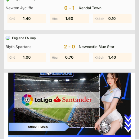
biết đến với tên gọi
La Liga
, là một trong những đấu trường
0-1
Newton Aycliffe
Kendal Town
thể thao danh giá và có sức hút lớn nhất hành cầu. Nơi đây
0.20
1.40
0.90
1.60
1.40
0.10
không chỉ quy tụ những thực thể bóng đá hùng mạnh như
Real Madrid hay FC Barcelona mà còn là cái nôi của lối chơi
kỹ thuật bậc thầy. Để không bỏ lỡ bất kỳ diễn biến kịch tính
England FA Cup
nào cũng như các thông số kèo bóng đá chính xác, bạn có
2-0
Blyth Spartans
Newcastle Blue Star
thể tham khảo thêm tại
ctru.io
để cập nhật tin tức mỗi
ngày.
1.00
1.00
0.70
1.00
1.90
1.40