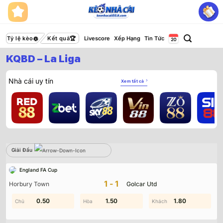
Bỏ
qua
nội
dung
Tỷ lệ kèo
Kết quả
Livescore
Xếp Hạng
Tin Tức
KQBD – La Liga
Nhà cái uy tín
Xem tất cả
Giải Đấu
Sbobet
England FA Cup
Không có dữ liệu vui lòng chọn bộ lọc khác
1-1
Horbury Town
Golcar Utd
0.50
1.50
0.50
1.50
1.00
1.80