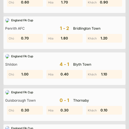
0.80
0.60
0.10
1.70
0.40
0.90
England FA Cup
1-2
Penrith AFC
Bridlington Town
0.30
0.70
1.00
1.80
0.20
1.20
England FA Cup
4-1
Shildon
Blyth Town
0.90
1.00
0.40
0.70
1.50
1.10
England FA Cup
0-1
Guisborough Town
Thornaby
0.30
1.90
0.30
0.30
0.10
0.10
Giải bóng đá vô địch quốc gia Tây Ban Nha, thường được
England FA Cup