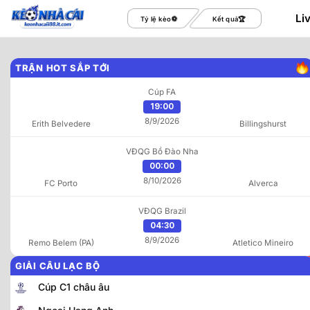
Bỏ
Li
Tỷ lệ kèo
Kết quả
qua
nội
dung
TRẬN HOT SẮP TỚI
Cúp FA
19:00
8/9/2026
Erith Belvedere
Billingshurst
VĐQG Bồ Đào Nha
00:00
8/10/2026
FC Porto
Alverca
VĐQG Brazil
04:30
8/9/2026
Remo Belem (PA)
Atletico Mineiro
GIẢI CÂU LẠC BỘ
Cúp C1 châu âu