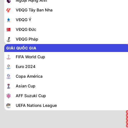
Ngoại Hạng Anh
VĐQG Tây Ban Nha
VĐQG Ý
VĐQG Đức
VĐQG Pháp
GIẢI QUỐC GIA
FIFA World Cup
Euro 2024
Copa América
Asian Cup
AFF Suzuki Cup
UEFA Nations League