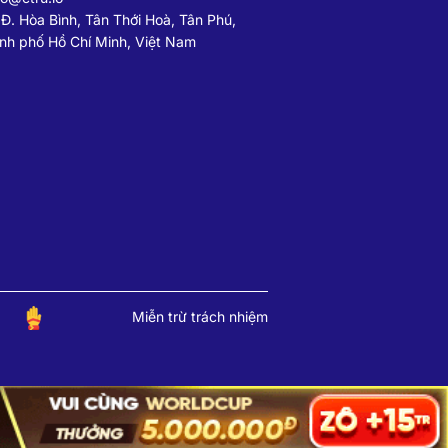
 Đ. Hòa Bình, Tân Thới Hoà, Tân Phú,
nh phố Hồ Chí Minh, Việt Nam
Miễn trừ trách nhiệm