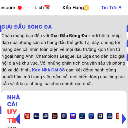
vescore
Lịch
Xếp Hạng
Tin Tức
GIẢI ĐẤU BÓNG ĐÁ
Chào mừng bạn đến với
Giải Đấu Bóng Đá
– nơi hội tụ nhịp
đập của những sân cỏ hàng đầu thế giới. Tại đây, chúng tôi
mang đến cái nhìn toàn diện về mọi đấu trường kịch tính từ
Ngoại hạng Anh, Champions League, La Liga cho đến các giải
nội địa và khu vực. Với những phân tích chuyên sâu về phong
độ và đội hình,
Kèo Nhà Cái 88
cam kết đồng hành cùng
người hâm mộ trong việc nắm bắt mọi biến động của làng túc
cầu và đưa ra những lựa chọn chính xác nhất.
NHÀ
CÁI
UY
TÍN