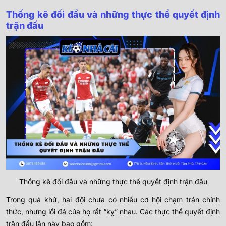
Thống kê đối đầu và những thực thể quyết định
trận đấu
Thống kê đối đầu và những thực thể quyết định trận đấu
Trong quá khứ, hai đội chưa có nhiều cơ hội chạm trán chính
thức, nhưng lối đá của họ rất “kỵ” nhau. Các thực thể quyết định
trận đấu lần này bao gồm: