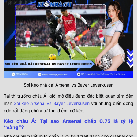
Soi kèo nhà cái Arsenal vs Bayer Leverkusen
Tại thị trường châu Á, giới mộ điệu đang đặc biệt quan tâm đến
màn
Soi kèo Arsenal vs Bayer Leverkusen
với những biến động
odd rất đáng chú ý từ thời điểm mở kèo.
Kèo châu Á: Tại sao Arsenal chấp 0.75 là tỷ lệ
“vàng”?
Nhà cái niêm yết mức chấp 0.75 (3/4 trái) dành cho Arsenal cho