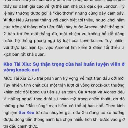
thấy sự đánh giá cao về lợi thế sân nhà của đại diện London. Tỷ
lệ này thường được gọi là “kèo thơm” nhưng cũng đầy cạm bẫy.
Ví dụ:
Nếu Arsenal thắng với cách biệt tối thiểu, người chơi nằm
cửa trên chỉ thắng nửa tiền. Điều này buộc Arsenal phải thắng từ
2 bàn trở lên mới thắng đủ, một nhiệm vụ không hề dễ dàng
trước hệ thống phòng ngự kỷ luật của Leverkusen. Tuy nhiên,
với thực lực hiện tại, việc Arsenal tìm kiếm 3 điểm tối thiểu là
kịch bản rất khả quan.
Kèo Tài Xỉu: Sự thận trọng của hai huấn luyện viên ở
vòng knock-out
Mức Tài Xỉu 2.75 trái phản ánh kỳ vọng về một trận đấu cởi mở.
Tuy nhiên, tính chất của một trận lượt đi vòng knock-out thường
khiến các đội bóng ưu tiên sự an toàn. Cả Arteta và Alonso đều
là những người theo đuổi sự hoàn mỹ trong chiến thuật, do đó
những pha “đấu súng” mạo hiểm có thể bị hạn chế. Theo kinh
nghiệm
Soi Kèo
từ các chuyên gia, cửa Xỉu đang có xu hướng
được dòng tiền thông minh lựa chọn nhiều hơn khi bước vào giờ
thi đấu chính thức.