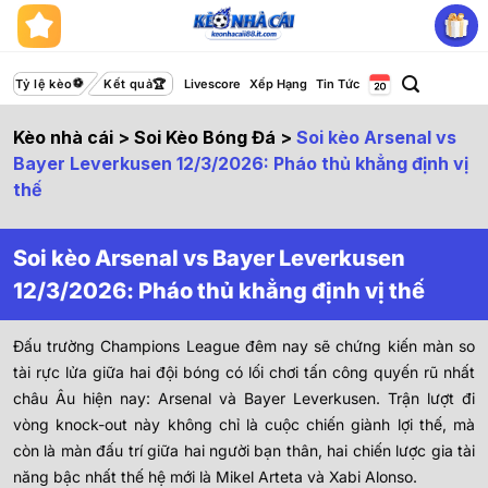
Bỏ
qua
nội
dung
Tỷ lệ kèo
Kết quả
Livescore
Xếp Hạng
Tin Tức
Kèo nhà cái
>
Soi Kèo Bóng Đá
>
Soi kèo Arsenal vs
Bayer Leverkusen 12/3/2026: Pháo thủ khẳng định vị
thế
Soi kèo Arsenal vs Bayer Leverkusen
12/3/2026: Pháo thủ khẳng định vị thế
Đấu trường Champions League đêm nay sẽ chứng kiến màn so
tài rực lửa giữa hai đội bóng có lối chơi tấn công quyến rũ nhất
châu Âu hiện nay: Arsenal và Bayer Leverkusen. Trận lượt đi
vòng knock-out này không chỉ là cuộc chiến giành lợi thế, mà
còn là màn đấu trí giữa hai người bạn thân, hai chiến lược gia tài
năng bậc nhất thế hệ mới là Mikel Arteta và Xabi Alonso.