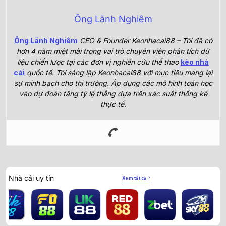
Ông Lãnh Nghiêm
Ông Lãnh Nghiêm
CEO & Founder Keonhacai88 – Tôi đã có
hơn 4 năm miệt mài trong vai trò chuyên viên phân tích dữ
liệu chiến lược tại các đơn vị nghiên cứu thể thao
kèo nhà
cái
quốc tế. Tôi sáng lập Keonhacai88 với mục tiêu mang lại
sự minh bạch cho thị trường. Áp dụng các mô hình toán học
vào dự đoán tăng tỷ lệ thắng dựa trên xác suất thống kê
thực tế.
Nhà cái uy tín
Xem tất cả