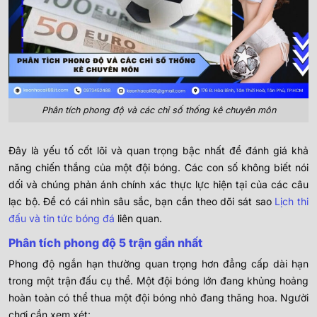
Phân tích phong độ và các chỉ số thống kê chuyên môn
Đây là yếu tố cốt lõi và quan trọng bậc nhất để đánh giá khả
năng chiến thắng của một đội bóng. Các con số không biết nói
dối và chúng phản ánh chính xác thực lực hiện tại của các câu
lạc bộ. Để có cái nhìn sâu sắc, bạn cần theo dõi sát sao
Lịch thi
đấu và tin tức bóng đá
liên quan.
Phân tích phong độ 5 trận gần nhất
Phong độ ngắn hạn thường quan trọng hơn đẳng cấp dài hạn
trong một trận đấu cụ thể. Một đội bóng lớn đang khủng hoảng
hoàn toàn có thể thua một đội bóng nhỏ đang thăng hoa. Người
chơi cần xem xét: