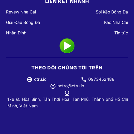
LIÊN KẾT NHANH
Revew Nhà Cái
Soi Kèo Bóng Đá
Giải Đấu Bóng Đá
Kèo Nhà Cái
Nhận Định
Tin tức
THEO DÕI CHÚNG TÔI TRÊN
ctru.io
0973452488
hotro@ctru.io
176 Đ. Hòa Bình, Tân Thới Hoà, Tân Phú, Thành phố Hồ Chí
Minh, Việt Nam