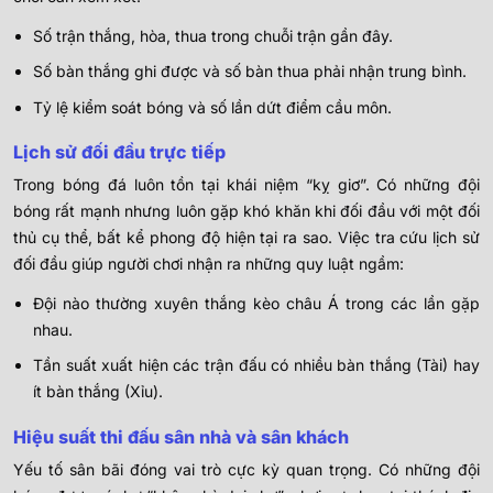
Số trận thắng, hòa, thua trong chuỗi trận gần đây.
Số bàn thắng ghi được và số bàn thua phải nhận trung bình.
Tỷ lệ kiểm soát bóng và số lần dứt điểm cầu môn.
Lịch sử đối đầu trực tiếp
Trong bóng đá luôn tồn tại khái niệm “kỵ giơ”. Có những đội
bóng rất mạnh nhưng luôn gặp khó khăn khi đối đầu với một đối
thủ cụ thể, bất kể phong độ hiện tại ra sao. Việc tra cứu lịch sử
đối đầu giúp người chơi nhận ra những quy luật ngầm:
Đội nào thường xuyên thắng kèo châu Á trong các lần gặp
nhau.
Tần suất xuất hiện các trận đấu có nhiều bàn thắng (Tài) hay
ít bàn thắng (Xỉu).
Hiệu suất thi đấu sân nhà và sân khách
Yếu tố sân bãi đóng vai trò cực kỳ quan trọng. Có những đội