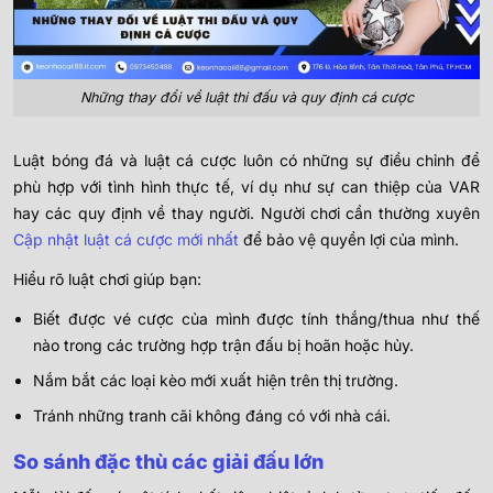
Những thay đổi về luật thi đấu và quy định cá cược
Luật bóng đá và luật cá cược luôn có những sự điều chỉnh để
phù hợp với tình hình thực tế, ví dụ như sự can thiệp của VAR
hay các quy định về thay người. Người chơi cần thường xuyên
Cập nhật luật cá cược mới nhất
để bảo vệ quyền lợi của mình.
Hiểu rõ luật chơi giúp bạn:
Biết được vé cược của mình được tính thắng/thua như thế
nào trong các trường hợp trận đấu bị hoãn hoặc hủy.
Nắm bắt các loại kèo mới xuất hiện trên thị trường.
Tránh những tranh cãi không đáng có với nhà cái.
So sánh đặc thù các giải đấu lớn