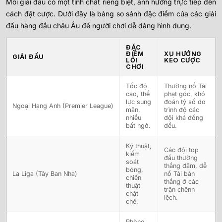
Mỗi giải đấu có một tính chất riêng biệt, ảnh hưởng trực tiếp đến
cách đặt cược. Dưới đây là bảng so sánh đặc điểm của các giải
đấu hàng đầu châu Âu để người chơi dễ dàng hình dung.
ĐẶC
ĐIỂM
XU HƯỚNG
GIẢI ĐẤU
LỐI
KÈO CƯỢC
CHƠI
Tốc độ
Thường nổ Tài
cao, thể
phạt góc, khó
lực sung
đoán tỷ số do
Ngoại Hạng Anh (Premier League)
mãn,
trình độ các
nhiều
đội khá đồng
bất ngờ.
đều.
Kỹ thuật,
Các đội top
kiểm
đầu thường
soát
thắng đậm, dễ
bóng,
La Liga (Tây Ban Nha)
nổ Tài bàn
chiến
thắng ở các
thuật
trận chênh
chặt
lệch.
chẽ.
Phòng