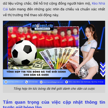
dữ liệu vững chắc. Để hỗ trợ cộng đồng người hâm mộ,
Kèo Nhà
Cái
luôn mang đến những góc nhìn đa chiều và chuẩn xác nhất
về thị trường thể thao sôi động này.
Tổng hợp tin tức bóng đá thế giới dành cho dân cá cược
Tầm quan trọng của việc cập nhật thông tin
trước giờ bóng lăn