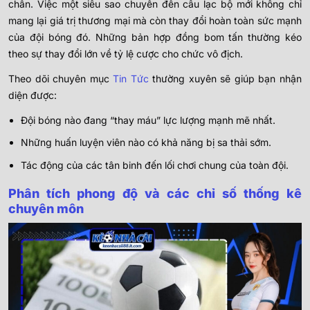
chấn. Việc một siêu sao chuyển đến câu lạc bộ mới không chỉ
mang lại giá trị thương mại mà còn thay đổi hoàn toàn sức mạnh
của đội bóng đó. Những bản hợp đồng bom tấn thường kéo
theo sự thay đổi lớn về tỷ lệ cược cho chức vô địch.
Theo dõi chuyên mục
Tin Tức
thường xuyên sẽ giúp bạn nhận
diện được:
Đội bóng nào đang “thay máu” lực lượng mạnh mẽ nhất.
Những huấn luyện viên nào có khả năng bị sa thải sớm.
Tác động của các tân binh đến lối chơi chung của toàn đội.
Phân tích phong độ và các chỉ số thống kê
chuyên môn