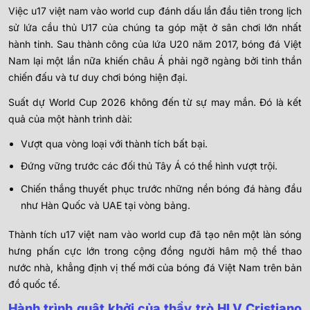
Việc u17 việt nam vào world cup đánh dấu lần đầu tiên trong lịch
sử lứa cầu thủ U17 của chúng ta góp mặt ở sân chơi lớn nhất
hành tinh. Sau thành công của lứa U20 năm 2017, bóng đá Việt
Nam lại một lần nữa khiến châu Á phải ngỡ ngàng bởi tinh thần
chiến đấu và tư duy chơi bóng hiện đại.
Suất dự World Cup 2026 không đến từ sự may mắn. Đó là kết
quả của một hành trình dài:
Vượt qua vòng loại với thành tích bất bại.
Đứng vững trước các đối thủ Tây Á có thể hình vượt trội.
Chiến thắng thuyết phục trước những nền bóng đá hàng đầu
như Hàn Quốc và UAE tại vòng bảng.
Thành tích u17 việt nam vào world cup đã tạo nên một làn sóng
hưng phấn cực lớn trong cộng đồng người hâm mộ thể thao
nước nhà, khẳng định vị thế mới của bóng đá Việt Nam trên bản
đồ quốc tế.
Hành trình quật khởi của thầy trò HLV Cristiano