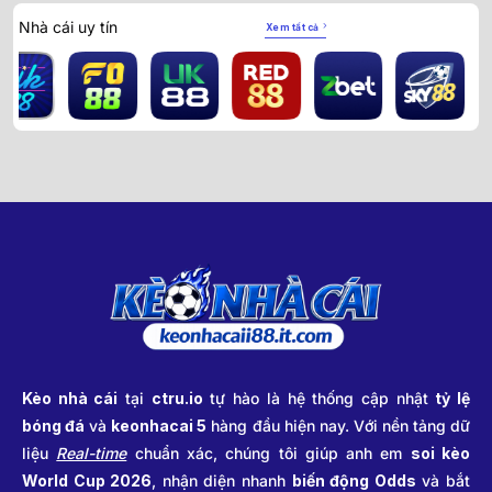
Nhà cái uy tín
Xem tất cả
Kèo nhà cái
tại
ctru.io
tự hào là hệ thống cập nhật
tỷ lệ
bóng đá
và
keonhacai 5
hàng đầu hiện nay. Với nền tảng dữ
liệu
Real-time
chuẩn xác, chúng tôi giúp anh em
soi kèo
World Cup 2026
, nhận diện nhanh
biến động Odds
và bắt