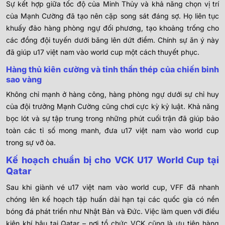
Sự kết hợp giữa tốc độ của Minh Thủy và khả năng chọn vị trí
của Mạnh Cường đã tạo nên cặp song sát đáng sợ. Họ liên tục
khuấy đảo hàng phòng ngự đối phương, tạo khoảng trống cho
các đồng đội tuyến dưới băng lên dứt điểm. Chính sự ăn ý này
đã giúp u17 việt nam vào world cup một cách thuyết phục.
Hàng thủ kiên cường và tinh thần thép của chiến binh
sao vàng
Không chỉ mạnh ở hàng công, hàng phòng ngự dưới sự chỉ huy
của đội trưởng Mạnh Cường cũng chơi cực kỳ kỷ luật. Khả năng
bọc lót và sự tập trung trong những phút cuối trận đã giúp bảo
toàn các tỉ số mong manh, đưa u17 việt nam vào world cup
trong sự vỡ òa.
Kế hoạch chuẩn bị cho VCK U17 World Cup tại
Qatar
Sau khi giành vé u17 việt nam vào world cup, VFF đã nhanh
chóng lên kế hoạch tập huấn dài hạn tại các quốc gia có nền
bóng đá phát triển như Nhật Bản và Đức. Việc làm quen với điều
kiện khí hậu tại Qatar – nơi tổ chức VCK cũng là ưu tiên hàng