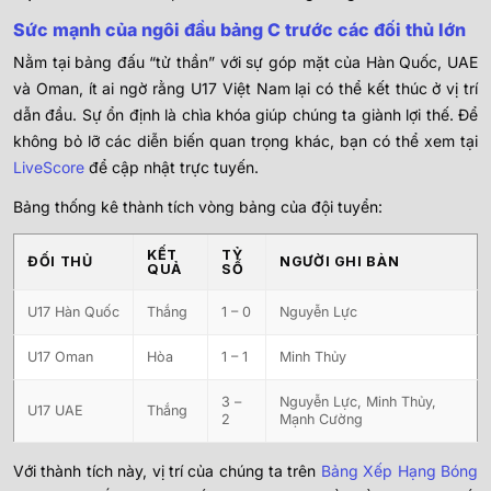
Sức mạnh của ngôi đầu bảng C trước các đối thủ lớn
Nằm tại bảng đấu “tử thần” với sự góp mặt của Hàn Quốc, UAE
và Oman, ít ai ngờ rằng U17 Việt Nam lại có thể kết thúc ở vị trí
dẫn đầu. Sự ổn định là chìa khóa giúp chúng ta giành lợi thế. Để
không bỏ lỡ các diễn biến quan trọng khác, bạn có thể xem tại
LiveScore
để cập nhật trực tuyến.
Bảng thống kê thành tích vòng bảng của đội tuyển:
KẾT
TỶ
ĐỐI THỦ
NGƯỜI GHI BÀN
QUẢ
SỐ
U17 Hàn Quốc
Thắng
1 – 0
Nguyễn Lực
U17 Oman
Hòa
1 – 1
Minh Thủy
3 –
Nguyễn Lực, Minh Thủy,
U17 UAE
Thắng
2
Mạnh Cường
Với thành tích này, vị trí của chúng ta trên
Bảng Xếp Hạng Bóng