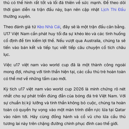
thủ có thể hình rất tốt và lối đá thiên về sức mạnh. Để theo dõi
thời gian diễn ra trận đấu này, bạn nên cập nhật
Lịch Thi Đấu
thường xuyên.
Theo đánh giá từ
Kèo Nhà Cái
, đây sẽ là một trận đấu cân bằng.
U17 Việt Nam cần phát huy tối đa sự khéo léo và các tình huống
cố định để tìm kiếm lợi thế. Nếu vượt qua Australia, chúng ta sẽ
tiến vào bán kết và tiếp tục viết tiếp câu chuyện cổ tích châu
lục.
Việc u17 việt nam vào world cup đã là một thành công ngoài
mong đợi, nhưng với tinh thần hiện tại, các cầu thủ trẻ hoàn toàn
có thể mơ về những tầm cao mới.
Kỳ tích u17 việt nam vào world cup 2026 là minh chứng rõ nét
nhất cho sự phát triển đúng đắn của bóng đá trẻ Việt Nam. Với
sự chuẩn bị kỹ lưỡng và tinh thần không bỏ cuộc, chúng ta hoàn
toàn có quyền hy vọng vào một màn trình diễn rực lửa tại Qatar
vào năm tới. Hãy cùng đồng hành và cổ vũ cho lứa cầu thủ
tương lai này trên chặng đường chinh phục đỉnh cao thế giới.