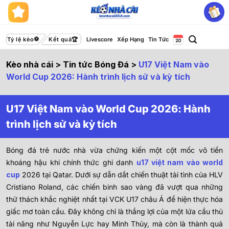
Bỏ
qua
nội
dung
Tỷ lệ kèo
Kết quả
Livescore
Xếp Hạng
Tin Tức
Kèo nhà cái
>
Tin tức Bóng Đá
>
U17 Việt Nam vào
World Cup 2026: Hành trình lịch sử và kỳ tích
U17 Việt Nam vào World Cup 2026: Hành
trình lịch sử và kỳ tích
Bóng đá trẻ nước nhà vừa chứng kiến một cột mốc vô tiền
khoáng hậu khi chính thức ghi danh
u17 việt nam vào world
cup
2026 tại Qatar. Dưới sự dẫn dắt chiến thuật tài tình của HLV
Cristiano Roland, các chiến binh sao vàng đã vượt qua những
thử thách khắc nghiệt nhất tại VCK U17 châu Á để hiện thực hóa
giấc mơ toàn cầu. Đây không chỉ là thắng lợi của một lứa cầu thủ
tài năng như Nguyễn Lực hay Minh Thủy, mà còn là thành quả